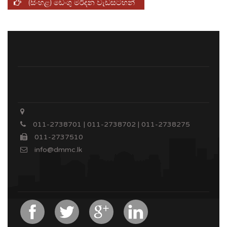
(සිංහළ) ඩෙංගු මර්දන වැඩසටහන්
011-2738701 | 011-2738702 | 011-2738275
011-2737510
info@dmmc.lk