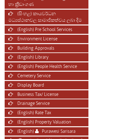
හා ක්‍රීඩාංගණ
(සිංහළ) කායවර්ධන
මධ්‍යස්ථානවල සාමාජිකත්වය ලබා දිම
(English) Pre School Services
Environment License
Building Approvals
(English) Library
(English) People Health Service
Cemetery Service
Display Board
Business Tax/ License
Drainage Service
(English) Rate Tax
(English) Property Valuation
(English)
Purawesi Sarisara