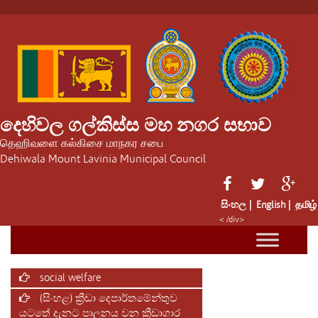
දෙහිවල ගල්කිස්ස මහ නගර සභාව
தெஹிவளை கல்கிசை மாநகர சபை
Dehiwala Mount Lavinia Municipal Council
සිංහල |
English |
தமிழ்
< /div>
social welfare
(සිංහළ) ක්‍රීඩා දෙපාර්තමේන්තුව
යටතේ දැනට පාලනය වන ක්‍රීඩාගාර