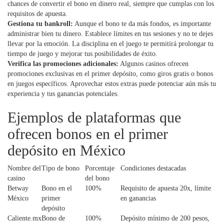
chances de convertir el bono en dinero real, siempre que cumplas con los
requisitos de apuesta.
Gestiona tu bankroll:
Aunque el bono te da más fondos, es importante
administrar bien tu dinero. Establece límites en tus sesiones y no te dejes
llevar por la emoción. La disciplina en el juego te permitirá prolongar tu
tiempo de juego y mejorar tus posibilidades de éxito.
Verifica las promociones adicionales:
Algunos casinos ofrecen
promociones exclusivas en el primer depósito, como giros gratis o bonos
en juegos específicos. Aprovechar estos extras puede potenciar aún más tu
experiencia y tus ganancias potenciales.
Ejemplos de plataformas que
ofrecen bonos en el primer
depósito en México
Nombre del
Tipo de bono
Porcentaje
Condiciones destacadas
casino
del bono
Betway
Bono en el
100%
Requisito de apuesta 20x, límite
México
primer
en ganancias
depósito
Caliente.mx
Bono de
100%
Depósito mínimo de 200 pesos,