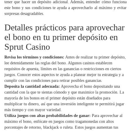
tener que hacer un depósito adicional. Además, entender cómo funciona
este bono y sus condiciones te ayuda a aprovecharlo al máximo y evitar
sorpresas desagradables.
Detalles prácticos para aprovechar
el bono en tu primer depósito en
Sprut Casino
Revisa los términos y condiciones:
Antes de realizar tu primer depósito,
lee detenidamente las reglas del bono. Algunos casinos establecen
requisitos de apuesta, límites en las ganancias o restricciones en ciertos
juegos. Conocer estos aspectos te ayuda a planear mejor tu estrategia y a
cumplir con las condiciones para retirar posibles ganancias.
Deposita la cantidad adecuada:
Aprovecha el bono depositando una
cantidad con la que te sientas cómodo y que maximice la promoción. La
mayoría de los bonos en el primer depósito están diseñados para
multiplicar tu dinero, así que una inversión inteligente te permitirá jugar
más tiempo y con mayor variedad.
Utiliza juegos con altas probabilidades de ganar:
Para aprovechar al
máximo el bono, enfócate en juegos como tragamonedas con altos
porcentajes de retorno, blackjack o ruleta. Estos juegos aumentan tus