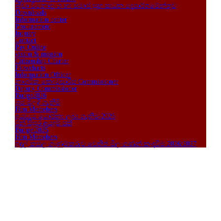
ක්‍රීඩා විනෝදාංශ හා සමාජ සුභ සාධන දෙපාර්තමේන්තුව
Downloads
Information center
Procurement
Inquiry
Contact
Pay Online
vision & mission
Citizenship Charter
Flowcharts
Information Officer
නාගරික කොමසාරිස් Commissioner
Deputy Commissioner
Budge2026
ශ්‍රම මිලදි ගැනිමි
Hon.Memebers
අයවැය යෝජනා ලබා ගැනිම-2026
රන් සිසුර අයදුම් පත්
Budget2025
Hon.Memebers
ඉඳුල් කසල ගැණුම්කරුව ‍වෙතිත් මිල ගණන් කැඳවීම 2026/2027