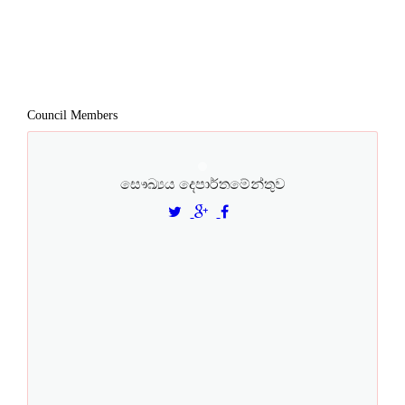
Council Members
සෞඛ්‍යය දෙපාර්තමේන්තුව