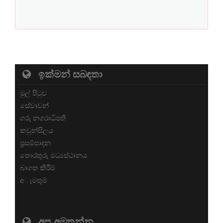
ඉක්මන් සබඳතා
මුල් පිටුව
සේවාවන්
ගරු නගරාධිපති
කවුන්සිලය
ප්‍රසම්පාදන
තොරතුරු මධ්‍යස්ථානය
බාගත කිරීම්
අැමතුම්
අප අමතන්න