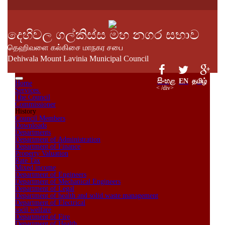
දෙහිවල ගල්කිස්ස මහ නගර සභාව
தெஹிவளை கல்கிசை மாநகர சபை
Dehiwala Mount Lavinia Municipal Council
සිංහළ
EN
தமிழ்
Home
< /div>
Services.
The Council
Commissioner
History
Council Members
Downloads
Departments
Department of Administration
Department of Finance
Property Valuation
Rate Tax
Mixed income
Department of Engineers
Department of Mechanical Engineers
Department of Legal
Department of health and solid waste management
Department of Electrical
socil welfare
Department of Fire
Department of Health