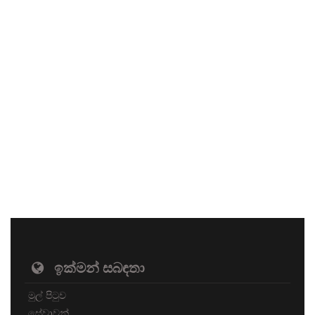
ඉක්මන් සබඳතා
මුල් පිටුව
සේවාවන්