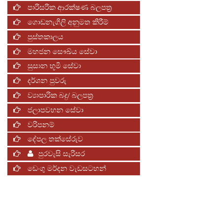
පාරිසරික ආරක්ෂණ බලපත්‍ර
ගොඩනැගිලි අනුමත කිරීම්
පුස්තකාලය
මහජන සෞඛ්ය සේවා
සුසාන භූමි සේවා
දර්ශන පුවරු
ව්‍යාපාරික බදු/ බලපත්‍ර
ජලාපවහන සේවා
වරිපනම්
දේපල තක්සේරුව
පුරවැසි සැරිසර
ඩෙංගු මර්දන වැඩසටහන්