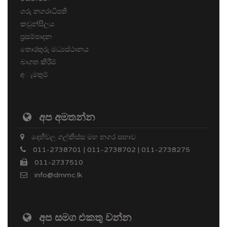
ගරු නගරාධිපති
කවුන්සිලය
ප්‍රසම්පාදන
තොරතුරු මධ්‍යස්ථානය
බාගත කිරීම්
අැමතුම්
අප අමතන්න
දෙහිවල ගල්කිස්ස මහ නගර සභාව
011-2738701 | 011-2738702 | 011-2738275
011-2737510
info@dmmc.lk
අප සමග එකතු වන්න