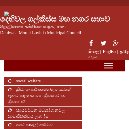
දෙහිවල ගල්කිස්ස මහ නගර සභාව
தெஹிவளை கல்கிசை மாநகர சபை
Dehiwala Mount Lavinia Municipal Council
සිංහල |
English |
தமிழ்
< /div>
social welfare
ක්‍රීඩා දෙපාර්තමේන්තුව යටතේ
දැනට පාලනය වන ක්‍රීඩාගාර හා
ක්‍රීඩාංගණ
කායවර්ධන මධ්‍යස්ථානවල
සාමාජිකත්වය ලබා දිම
පෙර පාසැල් සේවාව