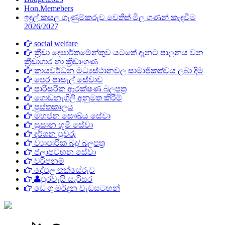
Hon.Memebers
ඉඳුල් කසල ගැණුම්කරුව ‍වෙතිත් මිල ගණන් කැඳවීම
2026/2027
social welfare
ක්‍රීඩා දෙපාර්තමේන්තුව යටතේ දැනට පාලනය වන
ක්‍රීඩාගාර හා ක්‍රීඩාංගණ
කායවර්ධන මධ්‍යස්ථානවල සාමාජිකත්වය ලබා දිම
පෙර පාසැල් සේවාව
පාරිසරික ආරක්ෂණ බලපත්‍ර
ගොඩනැගිලි අනුමත කිරීම්
පුස්තකාලය
මහජන සෞඛ්ය සේවා
සුසාන භූමි සේවා
දර්ශන පුවරු
ව්‍යාපාරික බදු/ බලපත්‍ර
ජලාපවහන සේවා
වරිපනම්
දේපල තක්සේරුව
පුරවැසි සැරිසර
ඩෙංගු මර්දන වැඩසටහන්