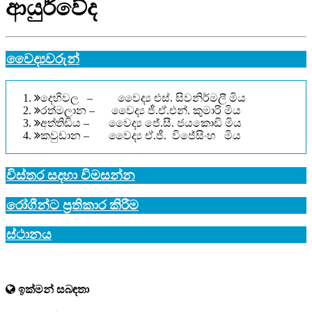
ආයුර්වේද
වෛද්‍යවරුන්
දෙහිවල – වෛද්‍ය එස්. සිවනිර්මලී මිය
රත්මලාන – වෛද්‍ය ජී.ඒ.එන්. කුමාරි මිය
අත්තිඩිය – වෛද්‍ය ජේ.සී. ජයකොඩි මිය
කවුඩාන – වෛද්‍ය ඒ.ජී. විජේසිංහ මිය
විස්තර සදහා විමසන්න
රෝගීන්ට ප්‍රතිකාර කිරීම
ස්ථානය
ඉක්මන් සබඳතා