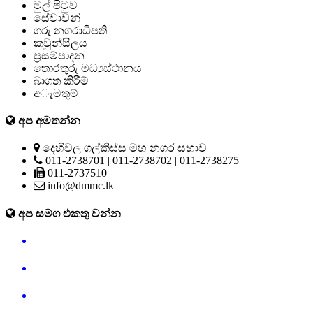
මුල් පිටුව
සේවාවන්
ගරු නගරාධිපති
කවුන්සිලය
ප්‍රසම්පාදන
තොරතුරු මධ්‍යස්ථානය
බාගත කිරීම්
අැමතුම්
අප අමතන්න
දෙහිවල ගල්කිස්ස මහ නගර සභාව
011-2738701 | 011-2738702 | 011-2738275
011-2737510
info@dmmc.lk
අප සමග එකතු වන්න