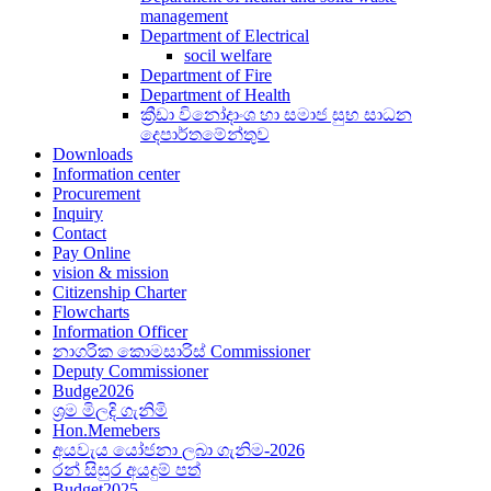
management
Department of Electrical
socil welfare
Department of Fire
Department of Health
ක්‍රීඩා විනෝදාංශ හා සමාජ සුභ සාධන
දෙපාර්තමේන්තුව
Downloads
Information center
Procurement
Inquiry
Contact
Pay Online
vision & mission
Citizenship Charter
Flowcharts
Information Officer
නාගරික කොමසාරිස් Commissioner
Deputy Commissioner
Budge2026
ශ්‍රම මිලදි ගැනිමි
Hon.Memebers
අයවැය යෝජනා ලබා ගැනිම-2026
රන් සිසුර අයදුම් පත්
Budget2025