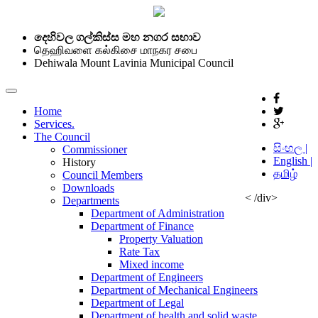
දෙහිවල ගල්කිස්ස මහ නගර සභාව
தெஹிவளை கல்கிசை மாநகர சபை
Dehiwala Mount Lavinia Municipal Council
Home
Services.
The Council
සිංහල |
Commissioner
English |
History
தமிழ்
Council Members
Downloads
< /div>
Departments
Department of Administration
Department of Finance
Property Valuation
Rate Tax
Mixed income
Department of Engineers
Department of Mechanical Engineers
Department of Legal
Department of health and solid waste