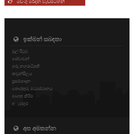
ඩෙංගු මර්දන වැඩසටහන්
ඉක්මන් සබඳතා
මුල් පිටුව
සේවාවන්
ගරු නගරාධිපති
කවුන්සිලය
ප්‍රසම්පාදන
තොරතුරු මධ්‍යස්ථානය
බාගත කිරීම්
අැමතුම්
අප අමතන්න