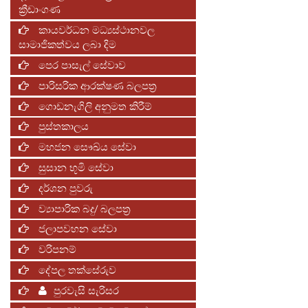
ක්‍රීඩාංගණ
කායවර්ධන මධ්‍යස්ථානවල
සාමාජිකත්වය ලබා දිම
පෙර පාසැල් සේවාව
පාරිසරික ආරක්ෂණ බලපත්‍ර
ගොඩනැගිලි අනුමත කිරීම්
පුස්තකාලය
මහජන සෞඛ්ය සේවා
සුසාන භූමි සේවා
දර්ශන පුවරු
ව්‍යාපාරික බදු/ බලපත්‍ර
ජලාපවහන සේවා
වරිපනම්
දේපල තක්සේරුව
පුරවැසි සැරිසර