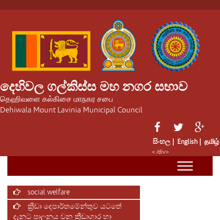
දෙහිවල ගල්කිස්ස මහ නගර සභාව
தெஹிவளை கல்கிசை மாநகர சபை
Dehiwala Mount Lavinia Municipal Council
සිංහල |
English |
தமிழ்
< /div>
social welfare
ක්‍රීඩා දෙපාර්තමේන්තුව යටතේ
දැනට පාලනය වන ක්‍රීඩාගාර හා