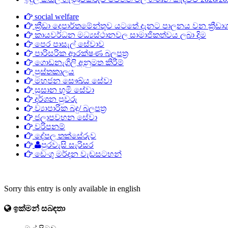
social welfare
ක්‍රීඩා දෙපාර්තමේන්තුව යටතේ දැනට පාලනය වන ක්‍රීඩාගා
කායවර්ධන මධ්‍යස්ථානවල සාමාජිකත්වය ලබා දිම
පෙර පාසැල් සේවාව
පාරිසරික ආරක්ෂණ බලපත්‍ර
ගොඩනැගිලි අනුමත කිරීම්
පුස්තකාලය
මහජන සෞඛ්ය සේවා
සුසාන භූමි සේවා
දර්ශන පුවරු
ව්‍යාපාරික බදු/ බලපත්‍ර
ජලාපවහන සේවා
වරිපනම්
දේපල තක්සේරුව
පුරවැසි සැරිසර
ඩෙංගු මර්දන වැඩසටහන්
Sorry this entry is only available in english
ඉක්මන් සබඳතා