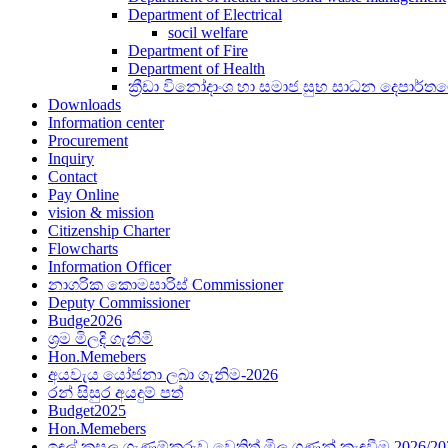
Department of Electrical
socil welfare
Department of Fire
Department of Health
ක්‍රීඩා විනෝදාංශ හා සමාජ සුභ සාධන දෙපාර්ත
Downloads
Information center
Procurement
Inquiry
Contact
Pay Online
vision & mission
Citizenship Charter
Flowcharts
Information Officer
නාගරික කොමසාරිස් Commissioner
Deputy Commissioner
Budge2026
ශ්‍රම මිලදි ගැනිමි
Hon.Memebers
අයවැය යෝජනා ලබා ගැනිම-2026
රන් සිසුර අයදුම් පත්
Budget2025
Hon.Memebers
ඉඳුල් කසල ගැණුම්කරුව ‍වෙතිත් මිල ගණන් කැඳවීම 2026/20