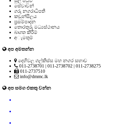
මුල් පිටුව
සේවාවන්
ගරු නගරාධිපති
කවුන්සිලය
ප්‍රසම්පාදන
තොරතුරු මධ්‍යස්ථානය
බාගත කිරීම්
අැමතුම්
අප අමතන්න
දෙහිවල ගල්කිස්ස මහ නගර සභාව
011-2738701 | 011-2738702 | 011-2738275
011-2737510
info@dmmc.lk
අප සමග එකතු වන්න