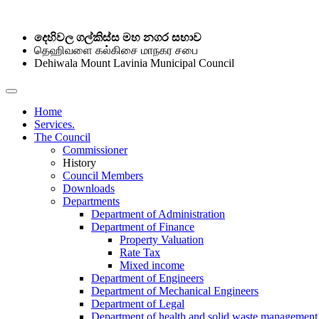
දෙහිවල ගල්කිස්ස මහ නගර සභාව
தெஹிவளை கல்கிசை மாநகர சபை
Dehiwala Mount Lavinia Municipal Council
Home
Services.
The Council
Commissioner
History
Council Members
Downloads
Departments
Department of Administration
Department of Finance
Property Valuation
Rate Tax
Mixed income
Department of Engineers
Department of Mechanical Engineers
Department of Legal
Department of health and solid waste management