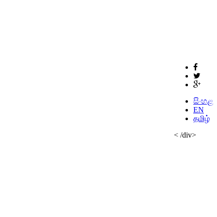
සිංහළ
EN
தமிழ்
< /div>