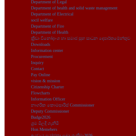
Department of Legal
Department of health and solid waste management
Department of Electrical
socil welfare
Department of Fire
Department of Health
ක්‍රීඩා විනෝදාංශ හා සමාජ සුභ සාධන දෙපාර්තමේන්තුව
Downloads
Information center
Procurement
Inquiry
Contact
Pay Online
vision & mission
Citizenship Charter
Flowcharts
Information Officer
නාගරික කොමසාරිස් Commissioner
Deputy Commissioner
Budge2026
ශ්‍රම මිලදි ගැනිමි
Hon.Memebers
අයවැය යෝජනා ලබා ගැනිම-2026