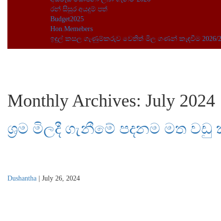
රන් සිසුර අයදුම් පත්
Budget2025
Hon.Memebers
ඉඳුල් කසල ගැණුම්කරුව ‍වෙතිත් මිල ගණන් කැඳවීම 2026/
Monthly Archives: July 2024
ශ්‍රම මිලදී ගැනීමේ පදනම මත වඩ
Dushantha
|
July 26, 2024