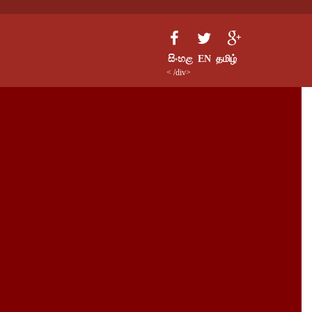
සිංහළ
EN
தமிழ்
< /div>