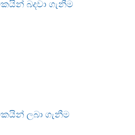
වකයින් බදවා ගැනීම
වකයින් ලබා ගැනීම