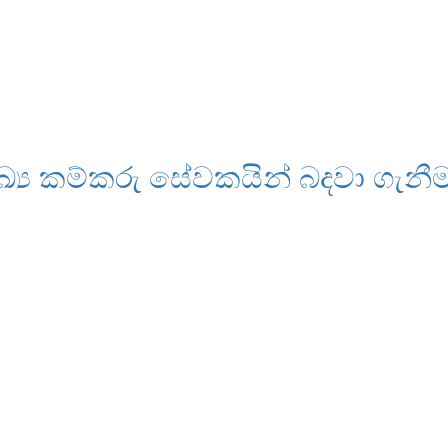
ඛ්‍ය කම්කරු සේවකයින් බදවා ගැනී