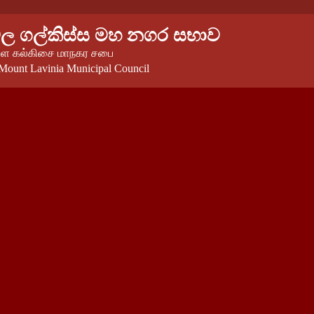
වල ගල්කිස්ස මහ නගර සභාව
 கல்கிசை மாநகர சபை
Mount Lavinia Municipal Council