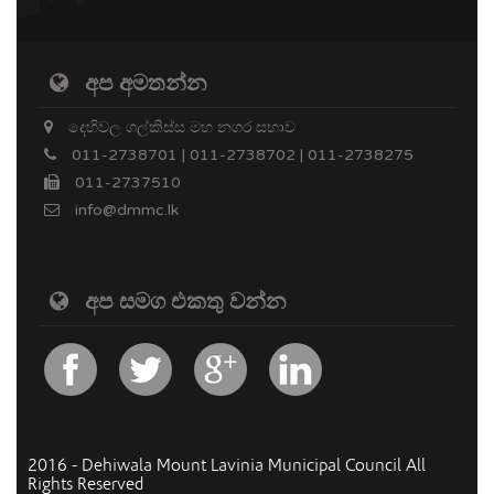
අප අමතන්න
දෙහිවල ගල්කිස්ස මහ නගර සභාව
011-2738701 | 011-2738702 | 011-2738275
011-2737510
info@dmmc.lk
අප සමග එකතු වන්න
2016 - Dehiwala Mount Lavinia Municipal Council All
Rights Reserved