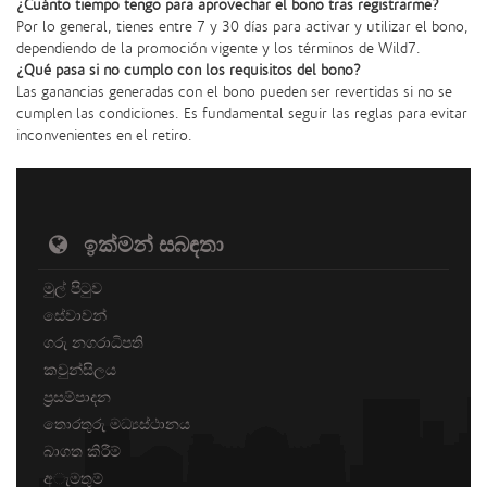
¿Cuánto tiempo tengo para aprovechar el bono tras registrarme?
Por lo general, tienes entre 7 y 30 días para activar y utilizar el bono,
dependiendo de la promoción vigente y los términos de Wild7.
¿Qué pasa si no cumplo con los requisitos del bono?
Las ganancias generadas con el bono pueden ser revertidas si no se
cumplen las condiciones. Es fundamental seguir las reglas para evitar
inconvenientes en el retiro.
ඉක්මන් සබඳතා
මුල් පිටුව
සේවාවන්
ගරු නගරාධිපති
කවුන්සිලය
ප්‍රසම්පාදන
තොරතුරු මධ්‍යස්ථානය
බාගත කිරීම්
අැමතුම්