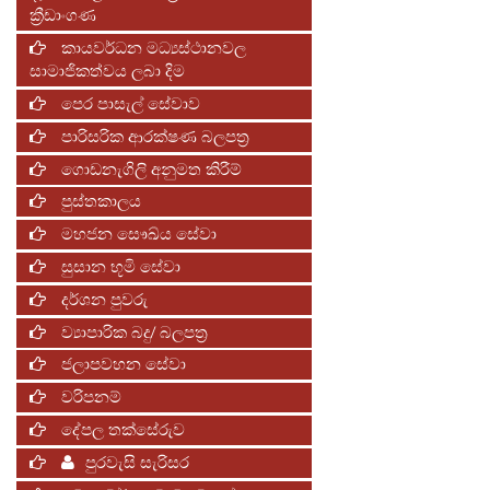
ක්‍රීඩාංගණ
කායවර්ධන මධ්‍යස්ථානවල
සාමාජිකත්වය ලබා දිම
පෙර පාසැල් සේවාව
පාරිසරික ආරක්ෂණ බලපත්‍ර
ගොඩනැගිලි අනුමත කිරීම්
පුස්තකාලය
මහජන සෞඛ්ය සේවා
සුසාන භූමි සේවා
දර්ශන පුවරු
ව්‍යාපාරික බදු/ බලපත්‍ර
ජලාපවහන සේවා
වරිපනම්
දේපල තක්සේරුව
පුරවැසි සැරිසර