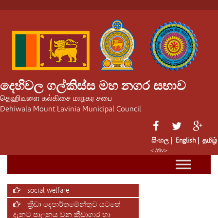
දෙහිවල ගල්කිස්ස මහ නගර සභාව
தெஹிவளை கல்கிசை மாநகர சபை
Dehiwala Mount Lavinia Municipal Council
සිංහල |
English |
தமிழ்
< /div>
social welfare
ක්‍රීඩා දෙපාර්තමේන්තුව යටතේ
දැනට පාලනය වන ක්‍රීඩාගාර හා