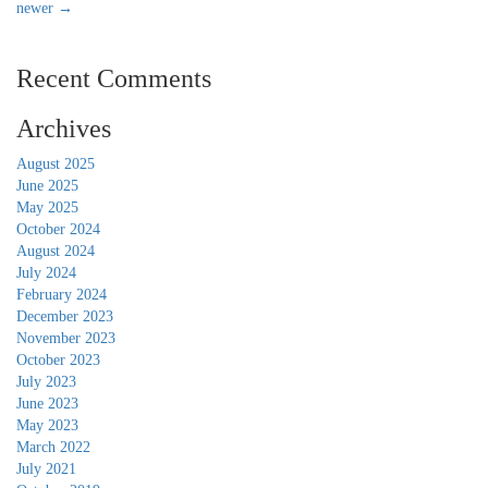
newer
→
Recent Comments
Archives
August 2025
June 2025
May 2025
October 2024
August 2024
July 2024
February 2024
December 2023
November 2023
October 2023
July 2023
June 2023
May 2023
March 2022
July 2021