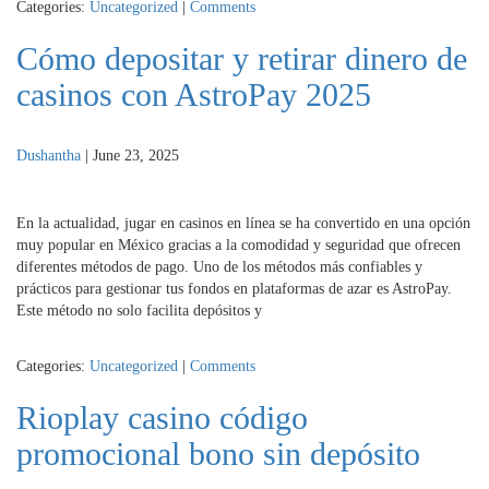
Categories:
Uncategorized
|
Comments
Cómo depositar y retirar dinero de
casinos con AstroPay 2025
Dushantha
|
June 23, 2025
En la actualidad, jugar en casinos en línea se ha convertido en una opción
muy popular en México gracias a la comodidad y seguridad que ofrecen
diferentes métodos de pago. Uno de los métodos más confiables y
prácticos para gestionar tus fondos en plataformas de azar es AstroPay.
Este método no solo facilita depósitos y
Categories:
Uncategorized
|
Comments
Rioplay casino código
promocional bono sin depósito