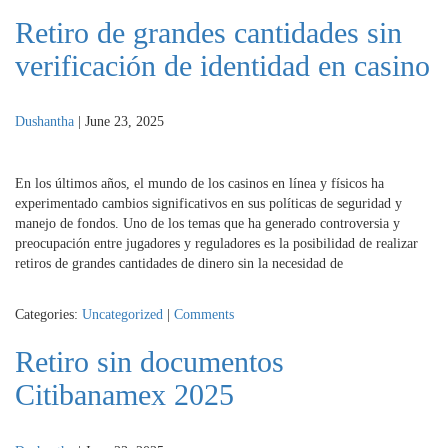
Retiro de grandes cantidades sin
verificación de identidad en casino
Dushantha
|
June 23, 2025
En los últimos años, el mundo de los casinos en línea y físicos ha
experimentado cambios significativos en sus políticas de seguridad y
manejo de fondos. Uno de los temas que ha generado controversia y
preocupación entre jugadores y reguladores es la posibilidad de realizar
retiros de grandes cantidades de dinero sin la necesidad de
Categories:
Uncategorized
|
Comments
Retiro sin documentos
Citibanamex 2025