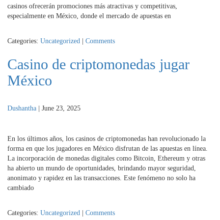
casinos ofrecerán promociones más atractivas y competitivas,
especialmente en México, donde el mercado de apuestas en
Categories:
Uncategorized
|
Comments
Casino de criptomonedas jugar
México
Dushantha
|
June 23, 2025
En los últimos años, los casinos de criptomonedas han revolucionado la
forma en que los jugadores en México disfrutan de las apuestas en línea.
La incorporación de monedas digitales como Bitcoin, Ethereum y otras
ha abierto un mundo de oportunidades, brindando mayor seguridad,
anonimato y rapidez en las transacciones. Este fenómeno no solo ha
cambiado
Categories:
Uncategorized
|
Comments