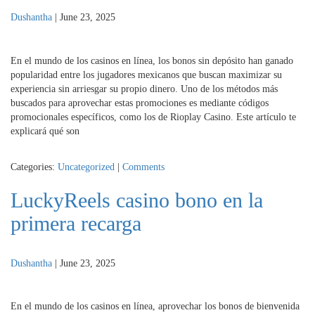
Dushantha
|
June 23, 2025
En el mundo de los casinos en línea, los bonos sin depósito han ganado
popularidad entre los jugadores mexicanos que buscan maximizar su
experiencia sin arriesgar su propio dinero. Uno de los métodos más
buscados para aprovechar estas promociones es mediante códigos
promocionales específicos, como los de Rioplay Casino. Este artículo te
explicará qué son
Categories:
Uncategorized
|
Comments
LuckyReels casino bono en la
primera recarga
Dushantha
|
June 23, 2025
En el mundo de los casinos en línea, aprovechar los bonos de bienvenida