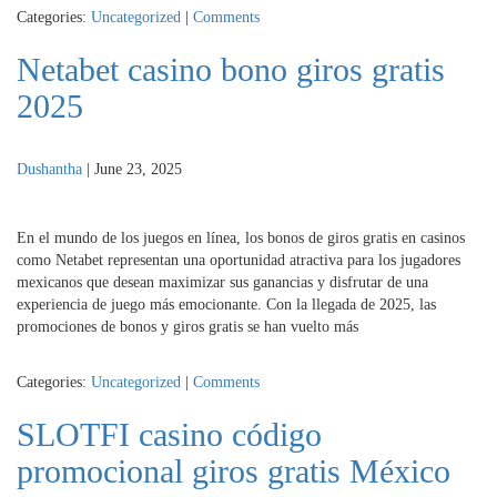
Categories:
Uncategorized
|
Comments
Netabet casino bono giros gratis
2025
Dushantha
|
June 23, 2025
En el mundo de los juegos en línea, los bonos de giros gratis en casinos
como Netabet representan una oportunidad atractiva para los jugadores
mexicanos que desean maximizar sus ganancias y disfrutar de una
experiencia de juego más emocionante. Con la llegada de 2025, las
promociones de bonos y giros gratis se han vuelto más
Categories:
Uncategorized
|
Comments
SLOTFI casino código
promocional giros gratis México