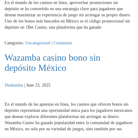
En el mundo de los casinos en línea, aprovechar promociones sin
depósito se ha convertido en una estrategia clave para jugadores que
desean maximizar su experiencia de juego sin arriesgar su propio dinero.
Uno de los bonos más buscados en México es el código promocional sin
depósito en 1Bet Casino, una plataforma que ha ganado
Categories:
Uncategorized
|
Comments
Wazamba casino bono sin
depósito México
Dushantha
|
June 23, 2025
En el mundo de las apuestas en línea, los casinos que ofrecen bonos sin
depósito representan una oportunidad única para los jugadores mexicanos
que desean explorar diferentes plataformas sin arriesgar su dinero.
Wazamba Casino ha ganado popularidad entre la comunidad de jugadores
en México, no solo por su variedad de juegos, sino también por sus