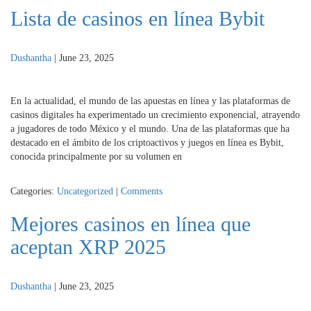
Lista de casinos en línea Bybit
Dushantha
|
June 23, 2025
En la actualidad, el mundo de las apuestas en línea y las plataformas de
casinos digitales ha experimentado un crecimiento exponencial, atrayendo
a jugadores de todo México y el mundo. Una de las plataformas que ha
destacado en el ámbito de los criptoactivos y juegos en línea es Bybit,
conocida principalmente por su volumen en
Categories:
Uncategorized
|
Comments
Mejores casinos en línea que
aceptan XRP 2025
Dushantha
|
June 23, 2025