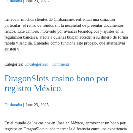
Dushantha
|
June 23, 2025
En 2025, muchos clientes de Citibanamex enfrentan una situación
particular: el retiro de fondos sin la necesidad de presentar documentos
físicos. Este cambio, motivado por avances tecnológicos y ajustes en la
regulación bancaria, afecta a quienes buscan acceder a su dinero de forma
rápida y sencilla. Entender cómo funciona este proceso, qué alternativas
existen y
Categories:
Uncategorized
|
Comments
DragonSlots casino bono por
registro México
Dushantha
|
June 23, 2025
En el mundo de los casinos en línea en México, aprovechar un bono por
registro en DragonSlots puede marcar la diferencia entre una experiencia