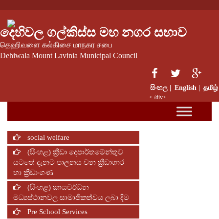
දෙහිවල ගල්කිස්ස මහ නගර සභාව
தெஹிவளை கல்கிசை மாநகர சபை
Dehiwala Mount Lavinia Municipal Council
සිංහල |
English |
தமிழ்
< /div>
social welfare
(සිංහළ) ක්‍රීඩා දෙපාර්තමේන්තුව
යටතේ දැනට පාලනය වන ක්‍රීඩාගාර
හා ක්‍රීඩාංගණ
(සිංහළ) කායවර්ධන
මධ්‍යස්ථානවල සාමාජිකත්වය ලබා දිම
Pre School Services