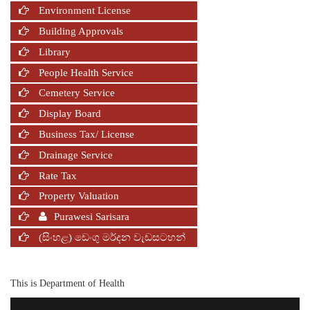
Environment License
Building Approvals
Library
People Health Service
Cemetery Service
Display Board
Business Tax/ License
Drainage Service
Rate Tax
Property Valuation
Purawesi Sarisara
(සිංහළ) ඩෙංගු මර්දන වැඩසටහන්
This is Department of Health