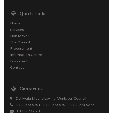
Quick Links
Home
Services
Hon.Mayor
The Council
Procurement
Information Centre
Download
Contact
Contact us
Dehiwala Mount Lavinia Municipal Council
011-2738701 | 011-2738702 | 011-2738275
011-2737510