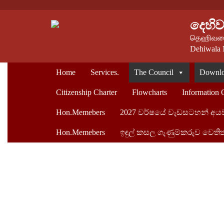
දෙහි
தெஹிவளை
Dehiwala 
Home
Services.
The Council
Downlo
Citizenship Charter
Flowcharts
Information 
Hon.Memebers
2027 වර්ෂයේ වැඩසටහන් අය
Hon.Memebers
ඉඳුල් කසල ගැණුම්කරුව ‍වෙතිත