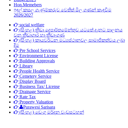
Hon.Memebers
ඉඳුල් කසල ගැණුම්කරුව ‍වෙතිත් මිල ගණන් කැඳවීම
2026/2027
social welfare
(සිංහළ) ක්‍රීඩා දෙපාර්තමේන්තුව යටතේ දැනට පාලනය
වන ක්‍රීඩාගාර හා ක්‍රීඩාංගණ
(සිංහළ) කායවර්ධන මධ්‍යස්ථානවල සාමාජිකත්වය ලබා
දිම
Pre School Services
Environment License
Building Approvals
Library
People Health Service
Cemetery Service
Display Board
Business Tax/ License
Drainage Service
Rate Tax
Property Valuation
Purawesi Sarisara
(සිංහළ) ඩෙංගු මර්දන වැඩසටහන්