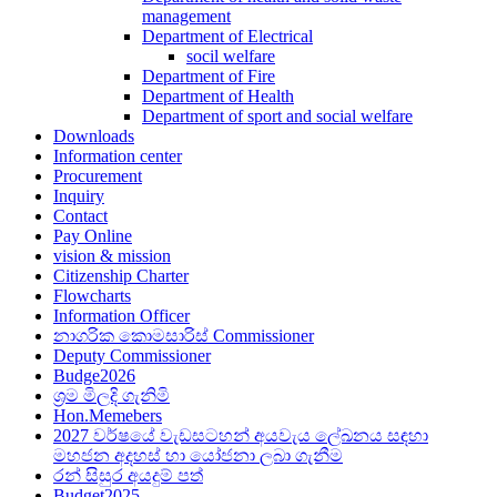
management
Department of Electrical
socil welfare
Department of Fire
Department of Health
Department of sport and social welfare
Downloads
Information center
Procurement
Inquiry
Contact
Pay Online
vision & mission
Citizenship Charter
Flowcharts
Information Officer
නාගරික කොමසාරිස් Commissioner
Deputy Commissioner
Budge2026
ශ්‍රම මිලදි ගැනිමි
Hon.Memebers
2027 වර්ෂයේ වැඩසටහන් අයවැය ලේඛනය සඳහා
මහජන අදහස් හා යෝජනා ලබා ගැනීම
රන් සිසුර අයදුම් පත්
Budget2025