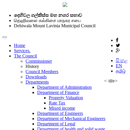
දෙහිවල ගල්කිස්ස මහ නගර සභාව
தெஹிவளை கல்கிசை மாநகர சபை
Dehiwala Mount Lavinia Municipal Council
Home
Services.
The Council
සිංහළ
Commissioner
EN
History
தமிழ்
Council Members
Downloads
< /div>
Departments
Department of Administration
Department of Finance
Property Valuation
Rate Tax
Mixed income
Department of Engineers
Department of Mechanical Engineers
Department of Legal
Department of health and solid waste